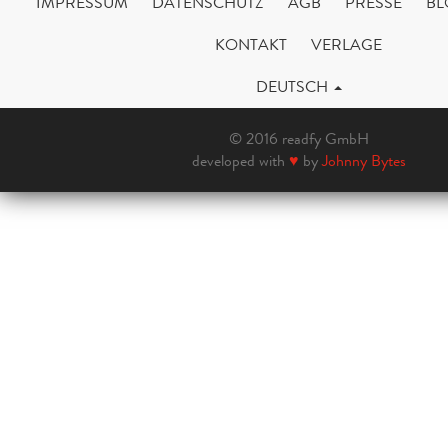
IMPRESSUM
DATENSCHUTZ
AGB
PRESSE
BL
KONTAKT
VERLAGE
DEUTSCH
© 2016 readfy GmbH
developed with
♥
by
Johnny Bytes