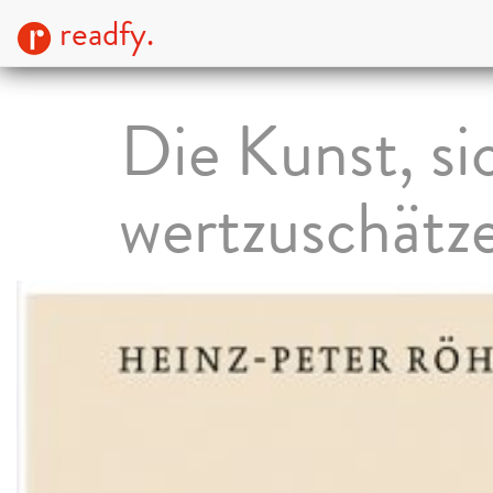
readfy.
Die Kunst, si
wertzuschätz