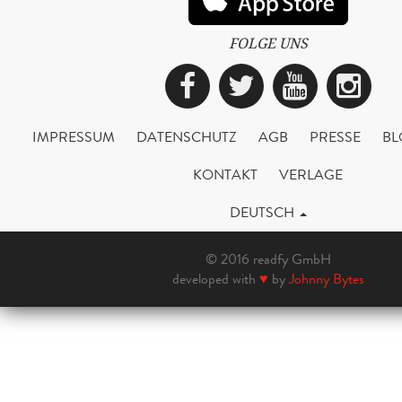
FOLGE UNS
Facebook
Twitter
YouTub
Ins
IMPRESSUM
DATENSCHUTZ
AGB
PRESSE
BL
KONTAKT
VERLAGE
DEUTSCH
© 2016 readfy GmbH
developed with
♥
by
Johnny Bytes