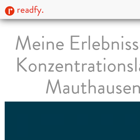
readfy.
Meine Erlebniss
Konzentrationsl
Mauthause