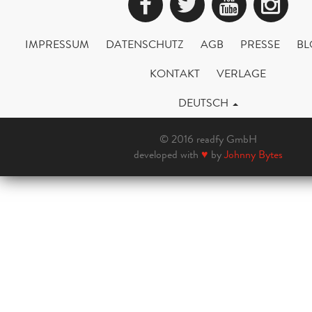
Facebook
Twitter
YouTub
Ins
IMPRESSUM
DATENSCHUTZ
AGB
PRESSE
BL
KONTAKT
VERLAGE
DEUTSCH
© 2016 readfy GmbH
developed with
♥
by
Johnny Bytes