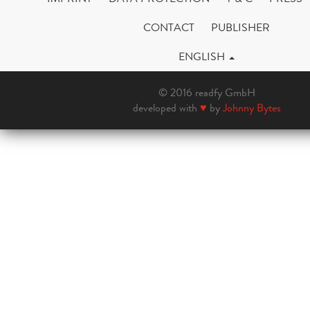
CONTACT
PUBLISHER
ENGLISH
© 2016 readfy GmbH
developed with
♥
by
Johnny Bytes