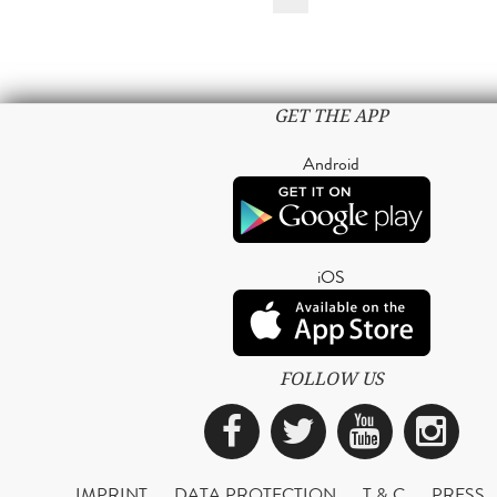
GET THE APP
Android
iOS
FOLLOW US
Facebook
Twitter
YouTub
Ins
IMPRINT
DATA PROTECTION
T & C
PRESS