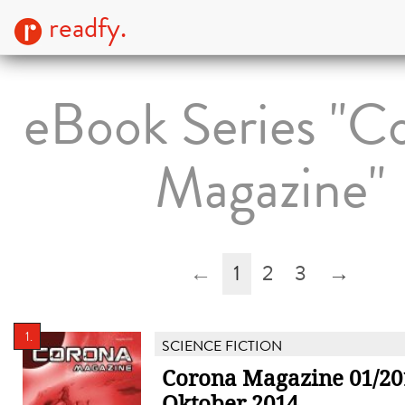
readfy.
eBook Series "C
Magazine"
←
1
2
3
→
1.
SCIENCE FICTION
Corona Magazine 01/20
Oktober 2014