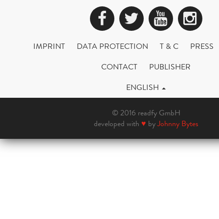
Facebook
Twitter
YouTub
Ins
IMPRINT
DATA PROTECTION
T & C
PRESS
CONTACT
PUBLISHER
ENGLISH
© 2016 readfy GmbH
developed with
♥
by
Johnny Bytes