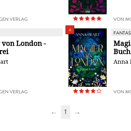
GEN VERLAG
VON M
4.
FANTAS
 von London -
Magi
rei
Buch
art
Anna 
GEN VERLAG
VON M
←
1
→