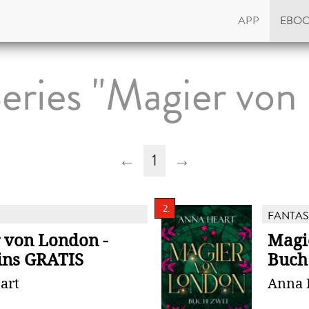
APP
EBO
eries "Magier von
←
1
→
2.
FANTAS
 von London -
Magi
ins GRATIS
Buch
art
Anna 