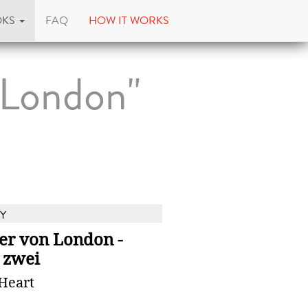
OKS
FAQ
HOW IT WORKS
 London"
Y
er von London -
 zwei
Heart