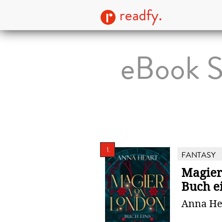
readfy.
eBook S
1.
FANTASY
Magier
Buch e
Anna He