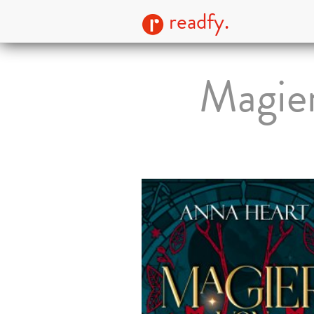
readfy.
Magier