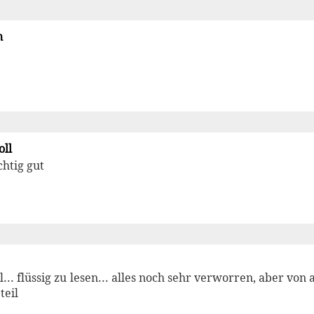
n
oll
chtig gut
il... flüssig zu lesen... alles noch sehr verworren, aber vo
teil