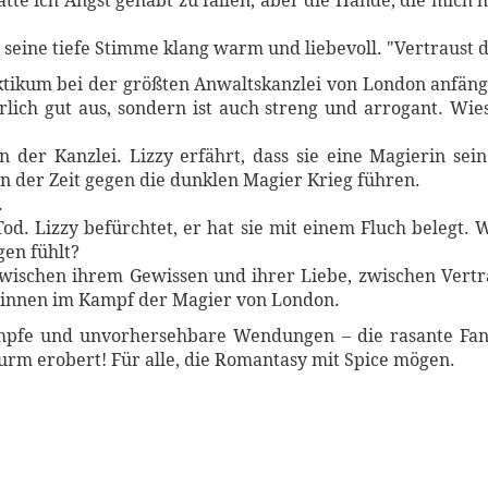
te ich Angst gehabt zu fallen, aber die Hände, die mich 
d seine tiefe Stimme klang warm und liebevoll. "Vertraust 
aktikum bei der größten Anwaltskanzlei von London anfängt,
hrlich gut aus, sondern ist auch streng und arrogant. Wies
 der Kanzlei. Lizzy erfährt, dass sie eine Magierin sein
n der Zeit gegen die dunklen Magier Krieg führen.
.
od. Lizzy befürchtet, er hat sie mit einem Fluch belegt. 
gen fühlt?
zwischen ihrem Gewissen und ihrer Liebe, zwischen Vertr
ewinnen im Kampf der Magier von London.
mpfe und unvorhersehbare Wendungen – die rasante Fant
urm erobert! Für alle, die Romantasy mit Spice mögen.