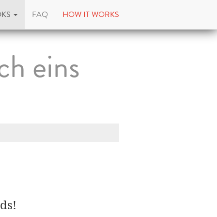
OKS
FAQ
HOW IT WORKS
ch eins
ds!