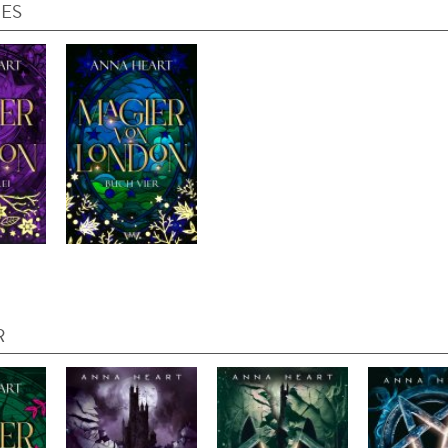
IES
R