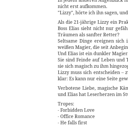
In jedem anderen Augenblick hät
nicht erst aufkommen.
"Lizzy", hörte ich ihn sagen, un
Als die 21-jährige Lizzy ein Pr
Boss Elias sieht nicht nur gefä
Träumen als sanfter Retter?
Seltsame Dinge ereignen sich in
weißen Magier, die seit Anbegin
Und Elias ist ein dunkler Magier
Sie sind Feinde auf Leben und T
sie sich magisch zu ihm hingezo
Lizzy muss sich entscheiden – 
klar: Es kann nur eine Seite g
Verbotene Liebe, magische Kä
und Elias hat Leserherzen im St
Tropes:
- Forbidden Love
- Office Romance
- He falls first