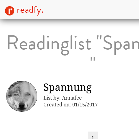
readfy.
Readinglist "Spa
"
Spannung
List by: Annafee
Created on: 01/15/2017
←
1
→