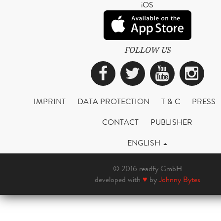
iOS
FOLLOW US
Facebook
Twitter
YouTub
Ins
IMPRINT
DATA PROTECTION
T & C
PRESS
CONTACT
PUBLISHER
ENGLISH
© 2016 readfy GmbH
developed with
♥
by
Johnny Bytes