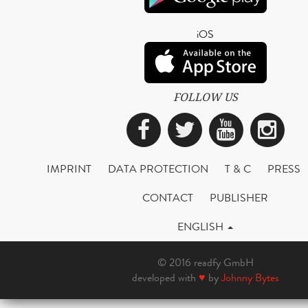
iOS
FOLLOW US
Facebook
Twitter
YouTub
Ins
IMPRINT
DATA PROTECTION
T & C
PRESS
CONTACT
PUBLISHER
ENGLISH
© 2016 readfy GmbH
developed with
♥
by
Johnny Bytes