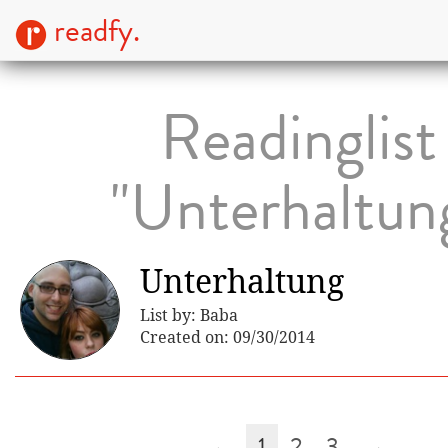
readfy.
Readinglist
"Unterhaltun
Unterhaltung
List by: Baba
Created on: 09/30/2014
←
1
2
3
→