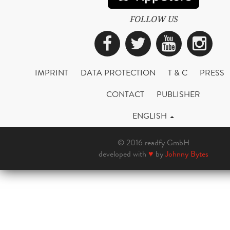
FOLLOW US
Facebook
Twitter
YouTub
Ins
IMPRINT
DATA PROTECTION
T & C
PRESS
CONTACT
PUBLISHER
ENGLISH
© 2016 readfy GmbH
developed with
♥
by
Johnny Bytes