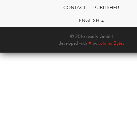
CONTACT
PUBLISHER
ENGLISH
© 2016 readfy GmbH
developed with
♥
by
Johnny Bytes