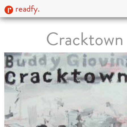
readfy.
Cracktown