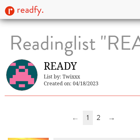
readfy.
Readinglist "R
READY
List by: Twixxx
Created on: 04/18/2023
←
1
2
→