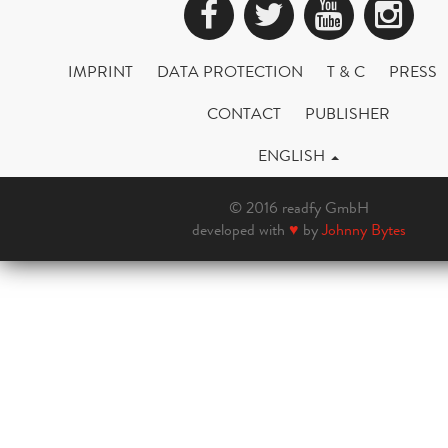
Facebook
Twitter
YouTub
Ins
IMPRINT
DATA PROTECTION
T & C
PRESS
CONTACT
PUBLISHER
ENGLISH
© 2016 readfy GmbH
developed with
♥
by
Johnny Bytes