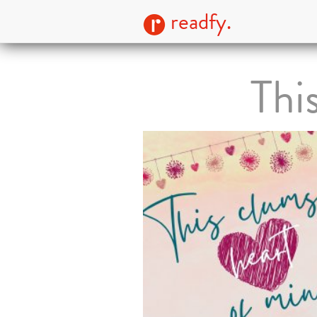
readfy.
Thi