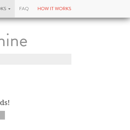
OKS
FAQ
HOW IT WORKS
mine
ds!