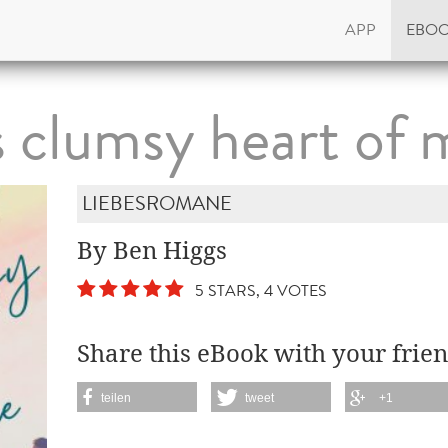
APP
EBO
s clumsy heart of 
LIEBESROMANE
By Ben Higgs
5 STARS, 4 VOTES
Share this eBook with your frien
teilen
tweet
+1