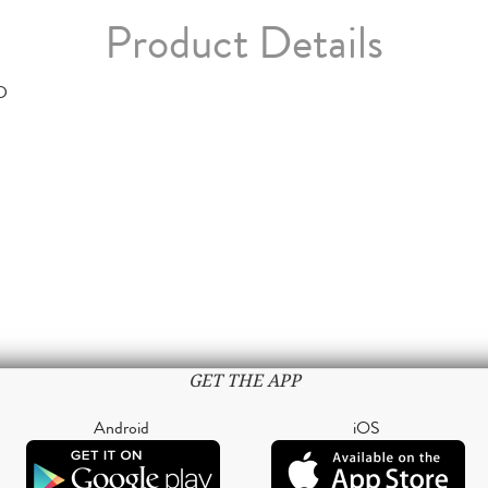
Product Details
D
GET THE APP
Android
iOS