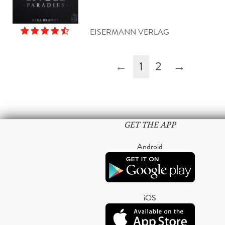
EISERMANN VERLAG
←
1
2
→
GET THE APP
Android
iOS