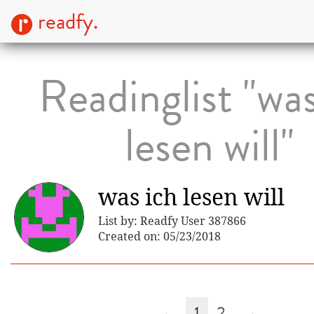
readfy.
Readinglist "was
lesen will"
was ich lesen will
List by: Readfy User 387866
Created on: 05/23/2018
←
1
2
→