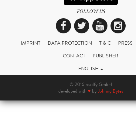
FOLLOW US
Facebook
Twitter
YouTub
Ins
IMPRINT
DATA PROTECTION
T & C
PRESS
CONTACT
PUBLISHER
ENGLISH
© 2016 readfy GmbH
developed with
♥
by
Johnny Bytes