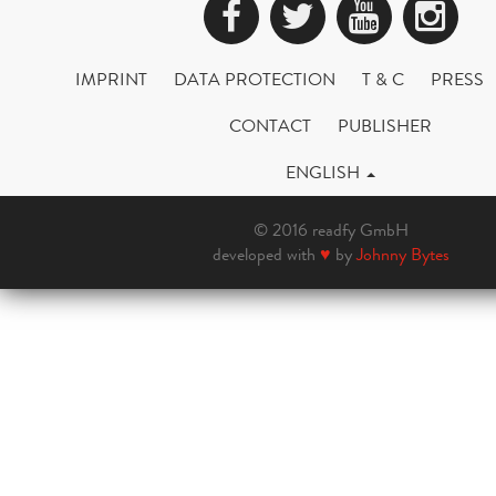
Facebook
Twitter
YouTub
Ins
IMPRINT
DATA PROTECTION
T & C
PRESS
CONTACT
PUBLISHER
ENGLISH
© 2016 readfy GmbH
developed with
♥
by
Johnny Bytes