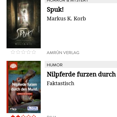
HORROR & MYSTERY
Spuk!
Markus K. Korb
AMRÛN VERLAG
HUMOR
Nilpferde furzen durc
Faktastisch