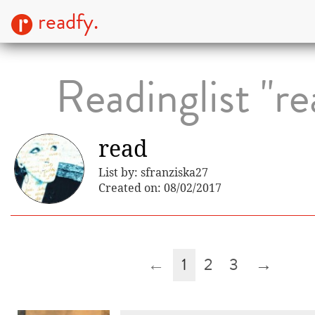
readfy.
Readinglist "re
read
List by: sfranziska27
Created on: 08/02/2017
←
1
2
3
→