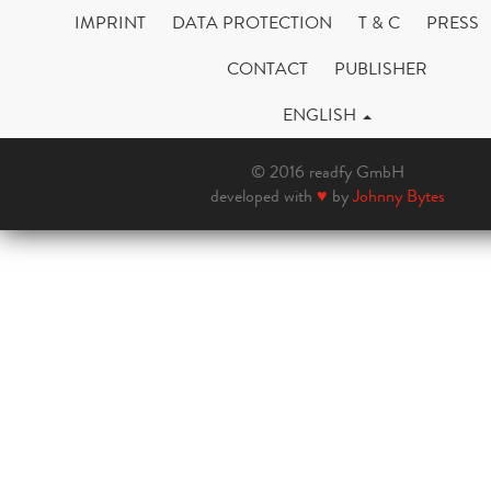
IMPRINT
DATA PROTECTION
T & C
PRESS
CONTACT
PUBLISHER
ENGLISH
© 2016 readfy GmbH
developed with
♥
by
Johnny Bytes