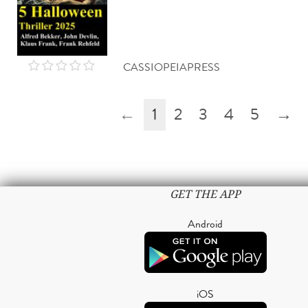
CASSIOPEIAPRESS
←
1
2
3
4
5
→
GET THE APP
Android
iOS