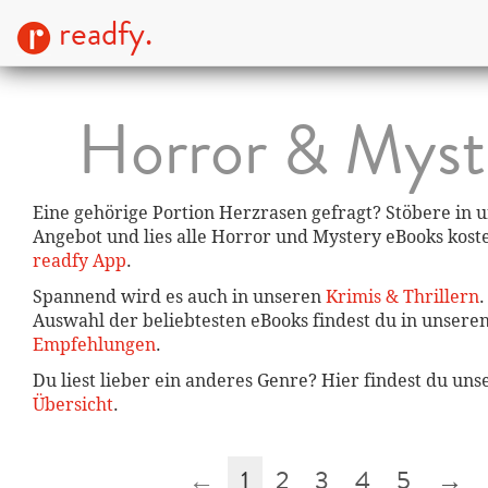
readfy.
Horror & Myst
Eine gehörige Portion Herzrasen gefragt? Stöbere in
Angebot und lies alle Horror und Mystery eBooks kost
readfy App
.
Spannend wird es auch in unseren
Krimis & Thrillern
.
Auswahl der beliebtesten eBooks findest du in unsere
Empfehlungen
.
Du liest lieber ein anderes Genre? Hier findest du un
Übersicht
.
←
1
2
3
4
5
→