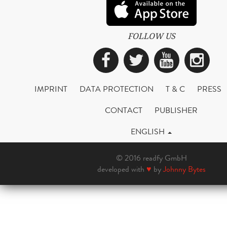
FOLLOW US
Facebook
Twitter
YouTub
Ins
IMPRINT
DATA PROTECTION
T & C
PRESS
CONTACT
PUBLISHER
ENGLISH
© 2016 readfy GmbH
developed with
♥
by
Johnny Bytes