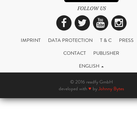
FOLLOW US
Facebook
Twitter
YouTub
Ins
IMPRINT
DATA PROTECTION
T & C
PRESS
CONTACT
PUBLISHER
ENGLISH
© 2016 readfy GmbH
developed with
♥
by
Johnny Bytes