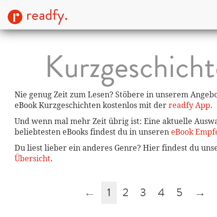
readfy.
Kurzgeschich
Nie genug Zeit zum Lesen? Stöbere in unserem Angebot
eBook Kurzgeschichten kostenlos mit der
readfy App
.
Und wenn mal mehr Zeit übrig ist: Eine aktuelle Ausw
beliebtesten eBooks findest du in unseren
eBook Empf
Du liest lieber ein anderes Genre? Hier findest du un
Übersicht
.
←
1
2
3
4
5
→