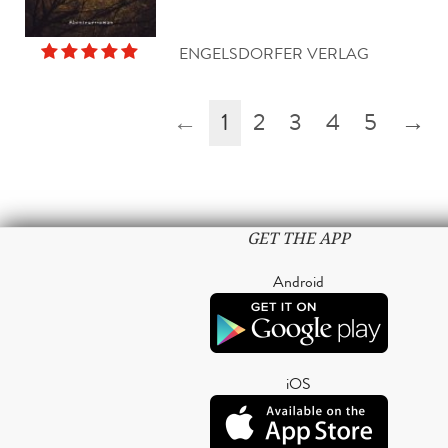
ENGELSDORFER VERLAG
←
1
2
3
4
5
→
GET THE APP
Android
iOS