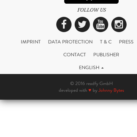
FOLLOW US
Facebook
Twitter
YouTub
Ins
IMPRINT
DATA PROTECTION
T & C
PRESS
CONTACT
PUBLISHER
ENGLISH
© 2016 readfy GmbH
developed with
♥
by
Johnny Bytes