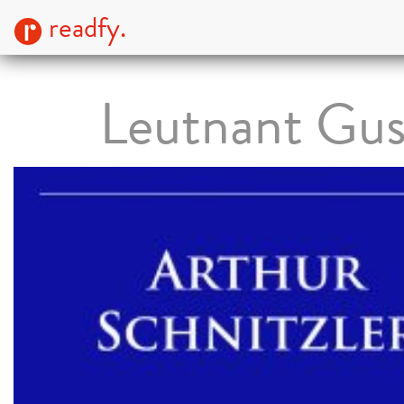
readfy.
Leutnant Gus