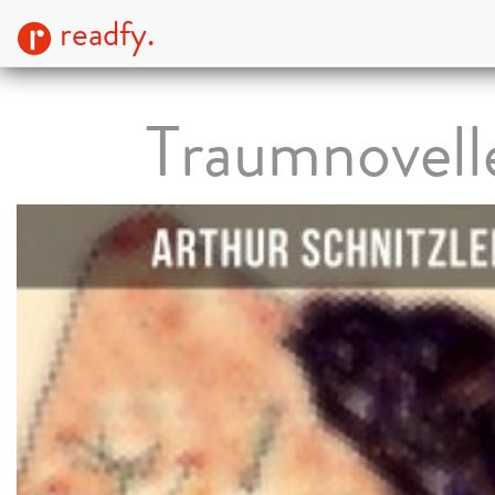
readfy.
Traumnovell