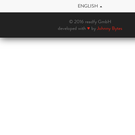
ENGLISH
© 2016 readfy GmbH
developed with
♥
by
Johnny Bytes