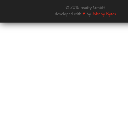
© 2016 readfy GmbH
developed with
♥
by
Johnny Bytes