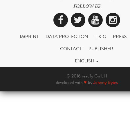
FOLLOW US
Facebook
Twitter
YouTub
Ins
IMPRINT
DATA PROTECTION
T & C
PRESS
CONTACT
PUBLISHER
ENGLISH
© 2016 readfy GmbH
developed with
♥
by
Johnny Bytes