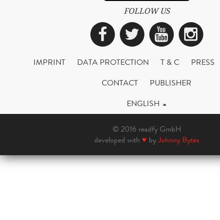
FOLLOW US
Facebook
Twitter
YouTub
Ins
IMPRINT
DATA PROTECTION
T & C
PRESS
CONTACT
PUBLISHER
ENGLISH
© 2016 readfy GmbH
developed with
♥
by
Johnny Bytes