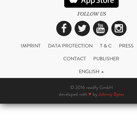
FOLLOW US
Facebook
Twitter
YouTub
Ins
IMPRINT
DATA PROTECTION
T & C
PRESS
CONTACT
PUBLISHER
ENGLISH
© 2016 readfy GmbH
developed with
♥
by
Johnny Bytes