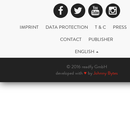
Facebook
Twitter
YouTub
Ins
IMPRINT
DATA PROTECTION
T & C
PRESS
CONTACT
PUBLISHER
ENGLISH
© 2016 readfy GmbH
developed with
♥
by
Johnny Bytes