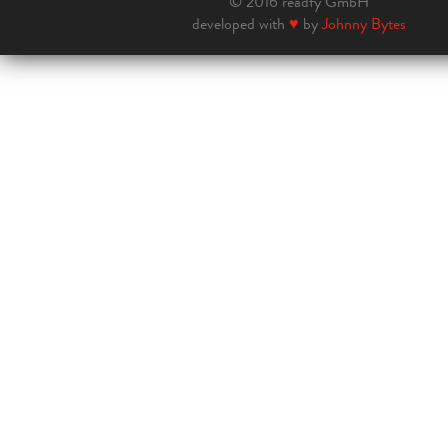
© 2016 readfy GmbH
developed with
♥
by
Johnny Bytes