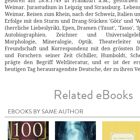
geboren am 28.8.1749 in Frankfurt a.M., gestorben
Weimar. Jurastudium in Leipzig und Strassburg. Leben
Weimar. Reisen zum Rhein, nach der Schweiz, Italien 
Erfolge mit den Sturm und Drang-Stücken 'Götz' und 'W
(herrliche Liebeslyrik), Epen, Dramen ('Faust', 'Tasso', 'Ip
Autobiographien. Zeichner und Universalgeleh
Morphologie, Mineralogie, Optik. Theaterleiter 
Freundschaft und Korrespondenz mit den grössten D
und Forschern seiner Zeit (Schiller, Humboldt, Schel
prägte den Begriff Weltliteratur, und er ist der e
heutigen Tag herausragendste Deutsche, der zu ihren Ve
Related eBooks
EBOOKS BY SAME AUTHOR