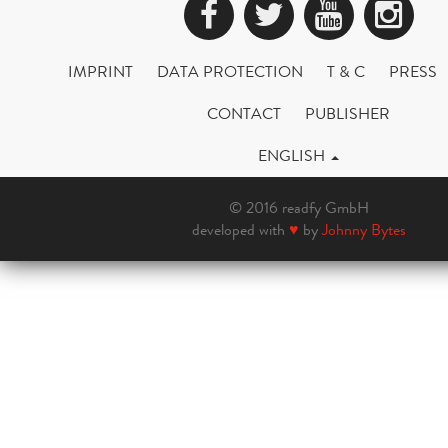
Facebook
Twitter
YouTub
Ins
IMPRINT
DATA PROTECTION
T & C
PRESS
CONTACT
PUBLISHER
ENGLISH
© 2016 readfy GmbH
developed with
♥
by
Johnny Bytes