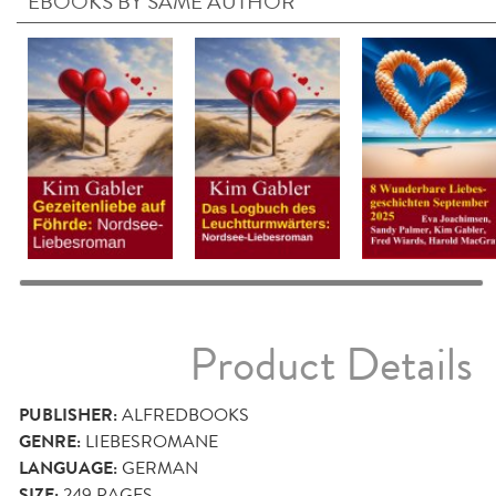
EBOOKS BY SAME AUTHOR
Product Details
PUBLISHER:
ALFREDBOOKS
GENRE:
LIEBESROMANE
LANGUAGE:
GERMAN
SIZE:
249
PAGES