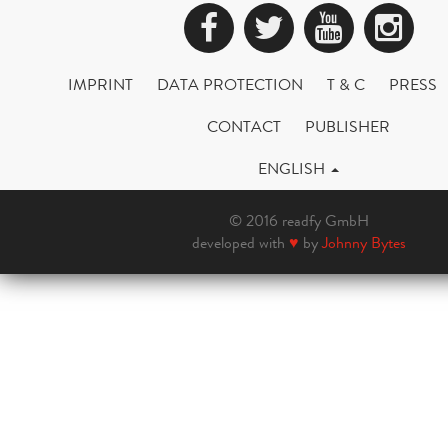
Facebook
Twitter
YouTub
Ins
IMPRINT
DATA PROTECTION
T & C
PRESS
CONTACT
PUBLISHER
ENGLISH
© 2016 readfy GmbH
developed with
♥
by
Johnny Bytes