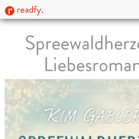
readfy.
Spreewaldherz
Liebesroma