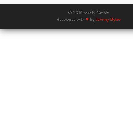
© 2016 readfy GmbH
developed with
♥
by
Johnny Bytes