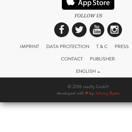
FOLLOW US
Facebook
Twitter
YouTub
Ins
IMPRINT
DATA PROTECTION
T & C
PRESS
CONTACT
PUBLISHER
ENGLISH
© 2016 readfy GmbH
developed with
♥
by
Johnny Bytes