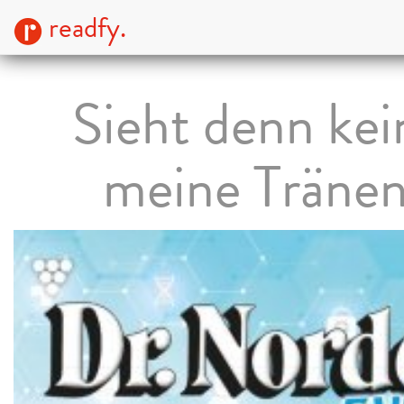
readfy.
Sieht denn kei
meine Träne