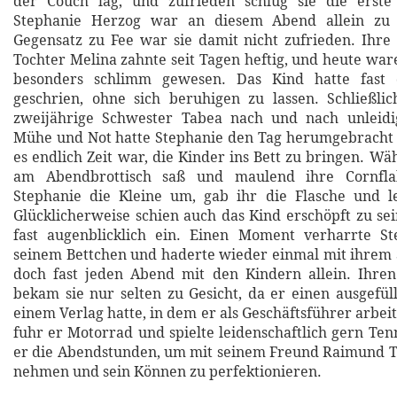
der Couch lag, und zufrieden schlug sie die ­erste
Stephanie Herzog war an diesem Abend allein zu
Gegensatz zu Fee war sie damit nicht zufrieden. Ihre
Tochter Melina zahnte seit Tagen heftig, und heute wa
besonders schlimm gewesen. Das Kind hatte fast
geschrien, ohne sich beruhigen zu lassen. Schließli
zweijährige Schwester Tabea nach und nach unleid
Mühe und Not hatte Stephanie den Tag herumgebracht 
es endlich Zeit war, die Kinder ins Bett zu bringen. W
am Abendbrottisch saß und maulend ihre Cornflake
Stephanie die Kleine um, gab ihr die Flasche und le
Glücklicherweise schien auch das Kind erschöpft zu sei
fast augenblicklich ein. Einen Moment verharrte S
seinem Bettchen und haderte wieder einmal mit ihrem S
doch fast jeden Abend mit den Kindern allein. Ihr
bekam sie nur selten zu Gesicht, da er einen ausgefüll
einem Verlag hatte, in dem er als Geschäftsführer arbeit
fuhr er Motorrad und spielte leidenschaftlich gern Ten
er die Abendstunden, um mit seinem Freund Raimund T
nehmen und sein Können zu perfektionieren.