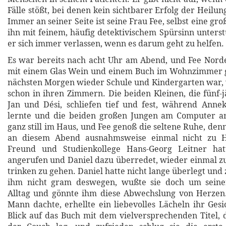
Fälle stößt, bei denen kein sichtbarer Erfolg der Heilun
Immer an seiner Seite ist seine Frau Fee, selbst eine groß
ihn mit feinem, häufig detektivischem Spürsinn unterst
er sich immer verlassen, wenn es darum geht zu helfen.
Es war bereits nach acht Uhr am Abend, und Fee Nord
mit einem Glas Wein und einem Buch im Wohnzimmer 
nächsten Morgen wieder Schule und Kindergarten war,
schon in ihren Zimmern. Die beiden Kleinen, die fünf-j
Jan und Dési, schliefen tief und fest, während Anne
lernte und die beiden großen Jungen am Computer ar
ganz still im Haus, und Fee genoß die seltene Ruhe, de
an diesem Abend ausnahmsweise einmal nicht zu Ha
Freund und Studienkollege Hans-Georg Leitner hat
angerufen und Daniel dazu überredet, wieder einmal 
trinken zu gehen. Daniel hatte nicht lange überlegt und
ihm nicht gram deswegen, wußte sie doch um seine
Alltag und gönnte ihm diese Abwechslung von Herzen.
Mann dachte, erhellte ein liebevolles Lächeln ihr Gesi
Blick auf das Buch mit dem vielversprechenden Titel, 