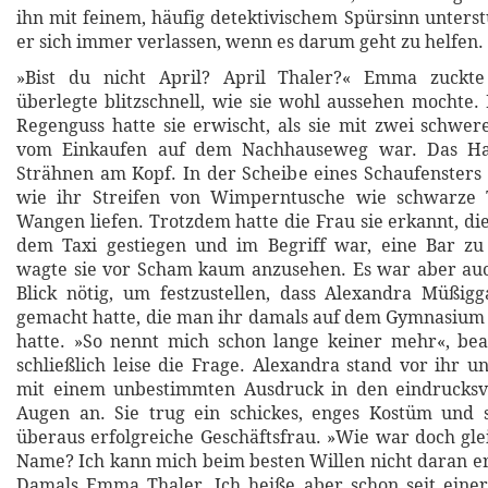
ihn mit feinem, häufig detektivischem Spürsinn unterst
er sich immer verlassen, wenn es darum geht zu helfen.
»Bist du nicht April? April Thaler?« Emma zuck
überlegte blitzschnell, wie sie wohl aussehen mochte. 
Regenguss hatte sie erwischt, als sie mit zwei schwe
vom Einkaufen auf dem Nachhauseweg war. Das Haa
Strähnen am Kopf. In der Scheibe eines Schaufensters 
wie ihr Streifen von Wimperntusche wie schwarze 
Wangen liefen. Trotzdem hatte die Frau sie erkannt, di
dem Taxi gestiegen und im Begriff war, eine Bar z
wagte sie vor Scham kaum anzusehen. Es war aber auc
Blick nötig, um festzustellen, dass Alexandra Müßig
gemacht hatte, die man ihr damals auf dem Gymnasium
hatte. »So nennt mich schon lange keiner mehr«, b
schließlich leise die Frage. Alexandra stand vor ihr
mit einem unbestimmten Ausdruck in den eindrucksv
Augen an. Sie trug ein schickes, enges Kostüm und 
überaus erfolgreiche Geschäftsfrau. »Wie war doch glei
Name? Ich kann mich beim besten Willen nicht daran 
Damals Emma Thaler. Ich heiße aber schon seit einer