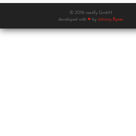
© 2016 readfy GmbH
developed with
♥
by
Johnny Bytes