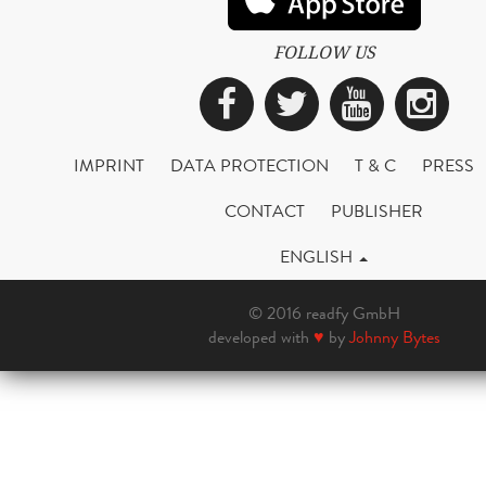
FOLLOW US
Facebook
Twitter
YouTub
Ins
IMPRINT
DATA PROTECTION
T & C
PRESS
CONTACT
PUBLISHER
ENGLISH
© 2016 readfy GmbH
developed with
♥
by
Johnny Bytes