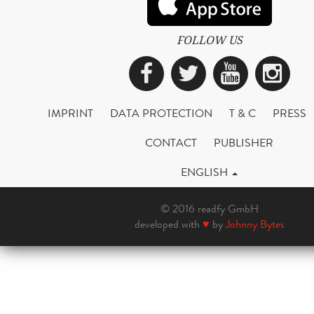
FOLLOW US
Facebook
Twitter
YouTub
Ins
IMPRINT
DATA PROTECTION
T & C
PRESS
CONTACT
PUBLISHER
ENGLISH
© 2016 readfy GmbH
developed with
♥
by
Johnny Bytes