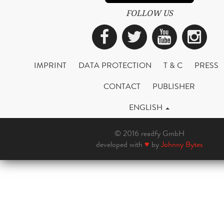
FOLLOW US
Facebook
Twitter
YouTub
Ins
IMPRINT
DATA PROTECTION
T & C
PRESS
CONTACT
PUBLISHER
ENGLISH
© 2016 readfy GmbH
developed with
♥
by
Johnny Bytes