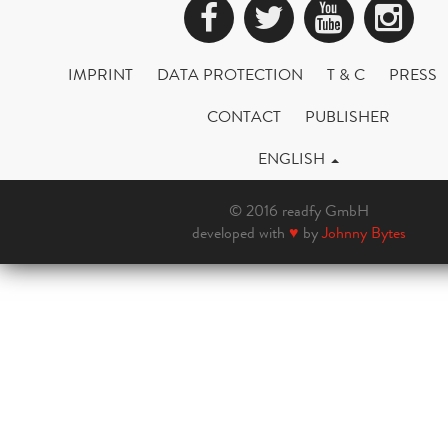
Facebook
Twitter
YouTub
Ins
IMPRINT
DATA PROTECTION
T & C
PRESS
CONTACT
PUBLISHER
ENGLISH
© 2016 readfy GmbH
developed with
♥
by
Johnny Bytes