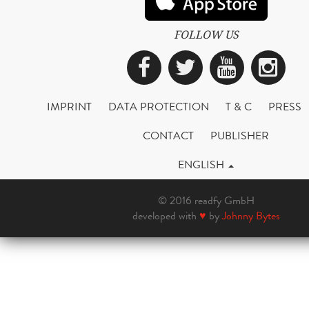
FOLLOW US
Facebook
Twitter
YouTub
Ins
IMPRINT
DATA PROTECTION
T & C
PRESS
CONTACT
PUBLISHER
ENGLISH
© 2016 readfy GmbH
developed with
♥
by
Johnny Bytes