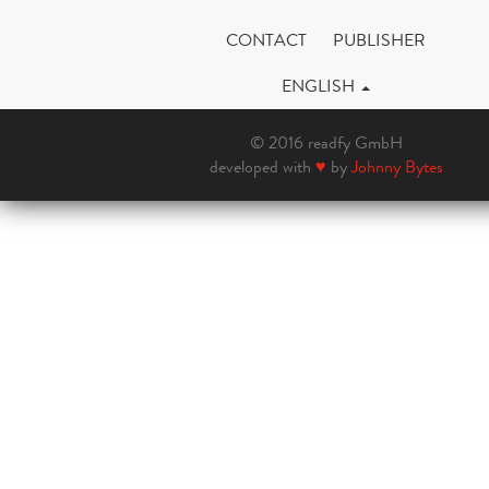
CONTACT
PUBLISHER
ENGLISH
© 2016 readfy GmbH
developed with
♥
by
Johnny Bytes