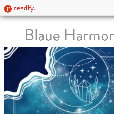
readfy.
Blaue Harmon