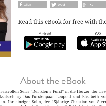
teilen
tweet
+1
Read this eBook for free with th
Android
iOS
About the eBook
 reizvollen Serie "Der kleine Fürst" in die Herzen der Le
cksalsschlag: Das Fürstenpaar Leopold und Elisabeth 
. Ihr einziger Sohn, der 15jährige Christian von Stern