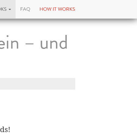
OKS
FAQ
HOW IT WORKS
ein – und
ds!