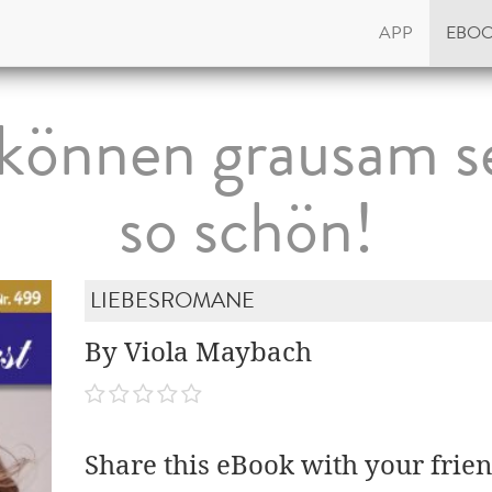
APP
EBO
können grausam s
so schön!
LIEBESROMANE
By Viola Maybach
Share this eBook with your frien