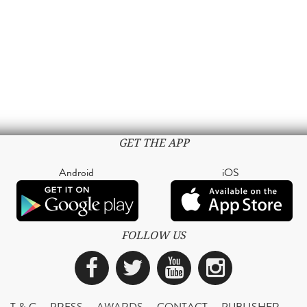
GET THE APP
Android
iOS
FOLLOW US
Facebook
Twitter
YouTube
Instagra
T & C
PRESS
AWARDS
CONTACT
PUBLISHER