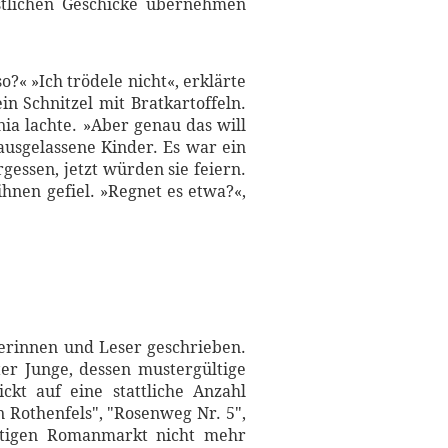
rstlichen Geschicke übernehmen
o?« »Ich trödele nicht«, erklärte
ein Schnitzel mit Bratkartoffeln.
ia lachte. »Aber genau das will
ausgelassene Kinder. Es war ein
gessen, jetzt würden sie feiern.
ihnen gefiel. »Regnet es etwa?«,
serinnen und Leser geschrieben.
er Junge, dessen mustergültige
ckt auf eine stattliche Anzahl
 Rothenfels", "Rosenweg Nr. 5",
heutigen Romanmarkt nicht mehr