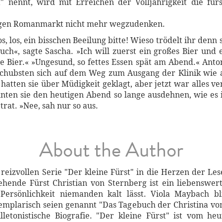
t" nennt, wird mit Erreichen der Volljährigkeit die fü
utigen Romanmarkt nicht mehr wegzudenken.
s, los, ein bisschen Beeilung bitte! Wieso trödelt ihr denn s
auch«, sagte Sascha. »Ich will zuerst ein großes Bier und 
e Bier.« »Ungesund, so fettes Essen spät am Abend.« Anton
schubsten sich auf dem Weg zum Ausgang der Klinik wie 
atten sie über Müdigkeit geklagt, aber jetzt war alles ver
nnten sie den heutigen Abend so lange ausdehnen, wie es 
 trat. »Nee, sah nur so aus.
About the Author
 reizvollen Serie "Der kleine Fürst" in die Herzen der Le
ende Fürst Christian von Sternberg ist ein liebenswert
ersönlichkeit niemanden kalt lässt. Viola Maybach bli
xemplarisch seien genannt "Das Tagebuch der Christina von
lletonistische Biografie. "Der kleine Fürst" ist vom 