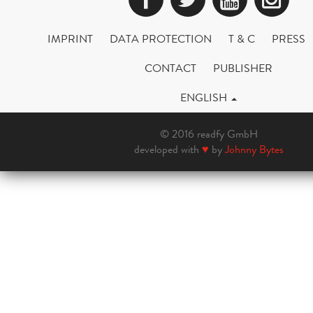
IMPRINT
DATA PROTECTION
T & C
PRESS
CONTACT
PUBLISHER
ENGLISH
© 2016 readfy GmbH
developed with
♥
by
Johnny Bytes