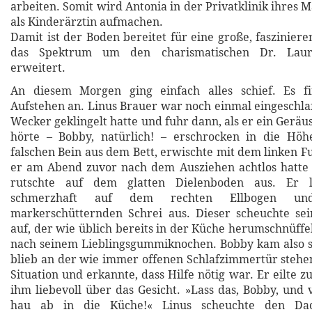
arbeiten. Somit wird Antonia in der Privatklinik ihres 
als Kinderärztin aufmachen.
Damit ist der Boden bereitet für eine große, fasziniere
das Spektrum um den charismatischen Dr. Lauri
erweitert.
An diesem Morgen ging einfach alles schief. Es f
Aufstehen an. Linus Brauer war noch einmal eingeschl
Wecker geklingelt hatte und fuhr dann, als er ein Gerä
hörte – Bobby, natürlich! – erschrocken in die Höh
falschen Bein aus dem Bett, erwischte mit dem linken Fu
er am Abend zuvor nach dem Ausziehen achtlos hatte 
rutschte auf dem glatten Dielenboden aus. Er l
schmerzhaft auf dem rechten Ellbogen un
markerschütternden Schrei aus. Dieser scheuchte s
auf, der wie üblich bereits in der Küche herumschnüffe
nach seinem Lieblingsgummiknochen. Bobby kam also s
blieb an der wie immer offenen Schlafzimmertür stehen
Situation und erkannte, dass Hilfe nötig war. Er eilte z
ihm liebevoll über das Gesicht. »Lass das, Bobby, und 
hau ab in die Küche!« Linus scheuchte den Dac