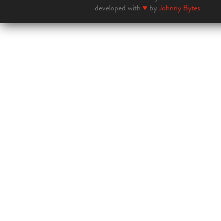
developed with
♥
by
Johnny Bytes