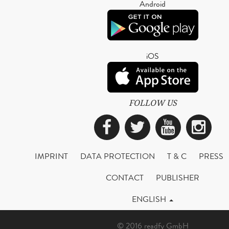
Android
iOS
FOLLOW US
Facebook
Twitter
YouTub
Ins
IMPRINT
DATA PROTECTION
T & C
PRESS
CONTACT
PUBLISHER
ENGLISH
© 2016 readfy GmbH