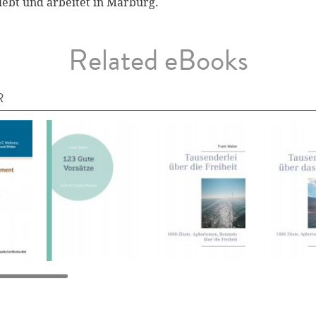
 lebt und arbeitet in Marburg.
Related eBooks
R