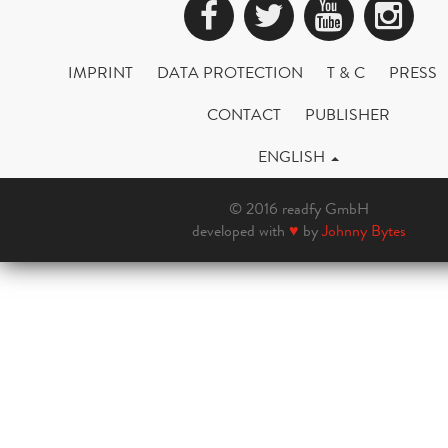
Facebook
Twitter
YouTub
Ins
IMPRINT
DATA PROTECTION
T & C
PRESS
CONTACT
PUBLISHER
ENGLISH
© 2016 readfy GmbH
developed with
♥
by
Johnny Bytes