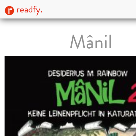
readfy.
Mânil