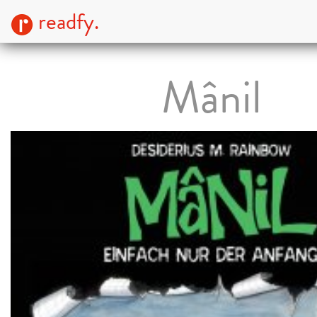
readfy.
Mânil