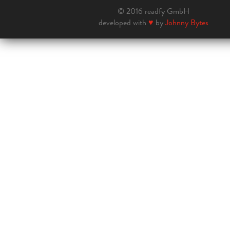
© 2016 readfy GmbH
developed with
♥
by
Johnny Bytes