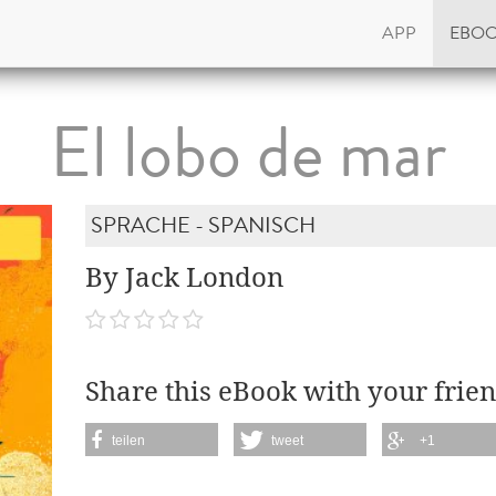
APP
EBO
El lobo de mar
SPRACHE - SPANISCH
By Jack London
Share this eBook with your frien
teilen
tweet
+1