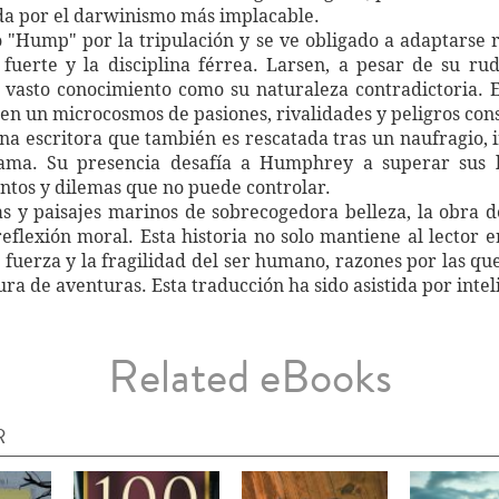
a por el darwinismo más implacable.
Hump" por la tripulación y se ve obligado a adaptarse 
uerte y la disciplina férrea. Larsen, a pesar de su rud
su vasto conocimiento como su naturaleza contradictoria. 
 en un microcosmos de pasiones, rivalidades y peligros con
na escritora que también es rescatada tras un naufragio,
ma. Su presencia desafía a Humphrey a superar sus lí
ntos y dilemas que no puede controlar.
as y paisajes marinos de sobrecogedora belleza, la obra d
flexión moral. Esta historia no solo mantiene al lector en
la fuerza y la fragilidad del ser humano, razones por las 
tura de aventuras. Esta traducción ha sido asistida por inteli
Related eBooks
R