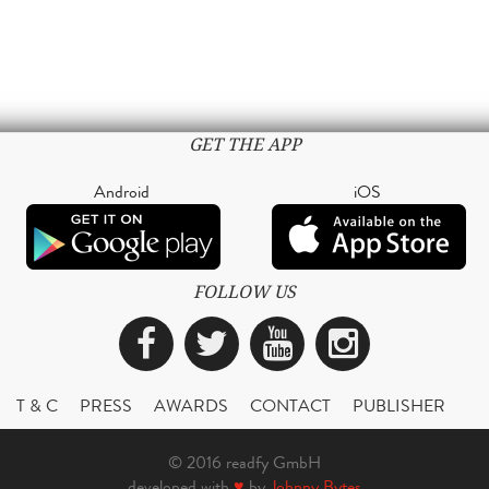
GET THE APP
Android
iOS
FOLLOW US
Facebook
Twitter
YouTube
Instagra
T & C
PRESS
AWARDS
CONTACT
PUBLISHER
© 2016 readfy GmbH
developed with
♥
by
Johnny Bytes