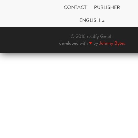
CONTACT
PUBLISHER
ENGLISH
© 2016 readfy GmbH
developed with
♥
by
Johnny Bytes