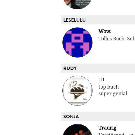
LESELULU
Wow.
Tolles Buch. Se
RUDY
👍🏾
top buch
super genial
SONJA
Traurig