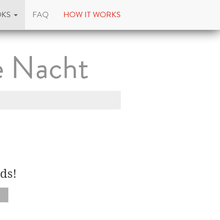
OKS
FAQ
HOW IT WORKS
e Nacht
ds!