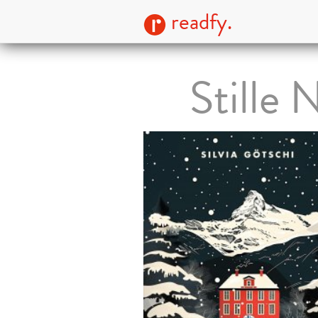
readfy.
Stille