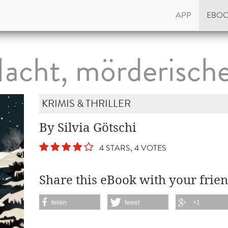
APP
EBO
 Nacht, mörderisch
KRIMIS & THRILLER
By Silvia Götschi
4 STARS, 4 VOTES
Share this eBook with your frien
teilen
tweet
+1