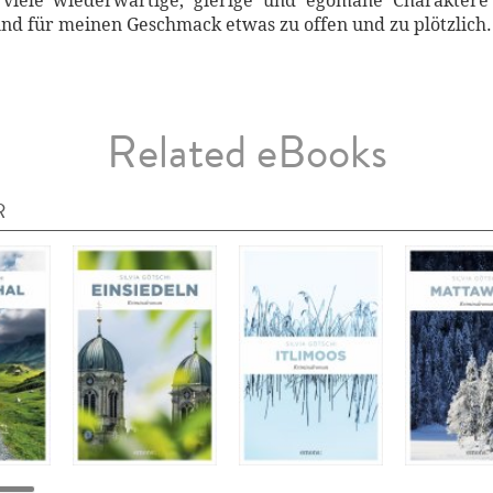
 viele wiederwärtige, gierige und egomane Charaktere
d für meinen Geschmack etwas zu offen und zu plötzlich. 
Related eBooks
R