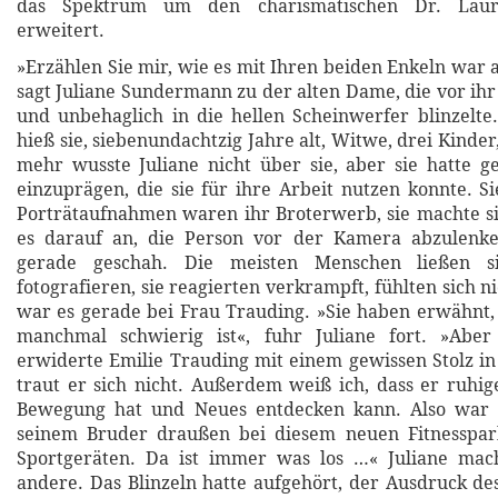
das Spektrum um den charismatischen Dr. Lauri
erweitert.
»Erzählen Sie mir, wie es mit Ihren beiden Enkeln wa
sagt Juliane Sundermann zu der alten Dame, die vor ihr
und unbehaglich in die hellen Scheinwerfer blinzelte
hieß sie, siebenundachtzig Jahre alt, Witwe, drei Kinder,
mehr wusste Juliane nicht über sie, aber sie hatte ge
einzuprägen, die sie für ihre Arbeit nutzen konnte. Si
Porträtaufnahmen waren ihr Broterwerb, sie machte s
es darauf an, die Person vor der Kamera abzulenk
gerade geschah. Die meisten Menschen ließen s
fotografieren, sie reagierten verkrampft, fühlten sich n
war es gerade bei Frau Trauding. »Sie haben erwähnt,
manchmal schwierig ist«, fuhr Juliane fort. »Aber
erwiderte Emilie Trauding mit einem gewissen Stolz i
traut er sich nicht. Außerdem weiß ich, dass er ruhi
Bewegung hat und Neues entdecken kann. Also war 
seinem Bruder draußen bei diesem neuen Fitnesspar
Sportgeräten. Da ist immer was los …« Juliane mac
andere. Das Blinzeln hatte aufgehört, der Ausdruck d