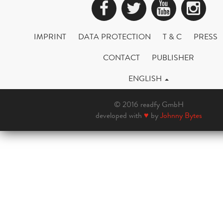
Facebook
Twitter
YouTub
Ins
IMPRINT
DATA PROTECTION
T & C
PRESS
CONTACT
PUBLISHER
ENGLISH
© 2016 readfy GmbH
developed with
♥
by
Johnny Bytes