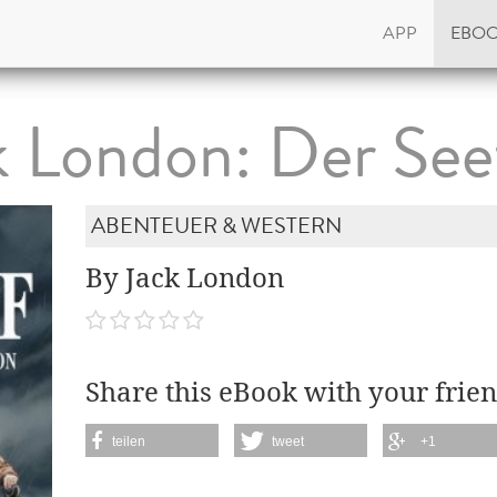
APP
EBO
k London: Der See
ABENTEUER & WESTERN
By Jack London
Share this eBook with your frien
teilen
tweet
+1