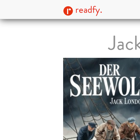
readfy.
Jac