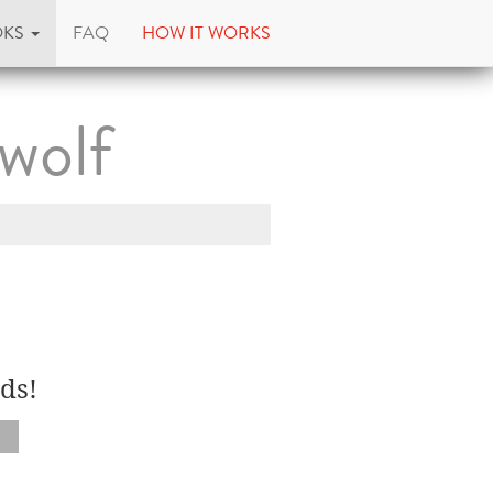
OKS
FAQ
HOW IT WORKS
wolf
ds!