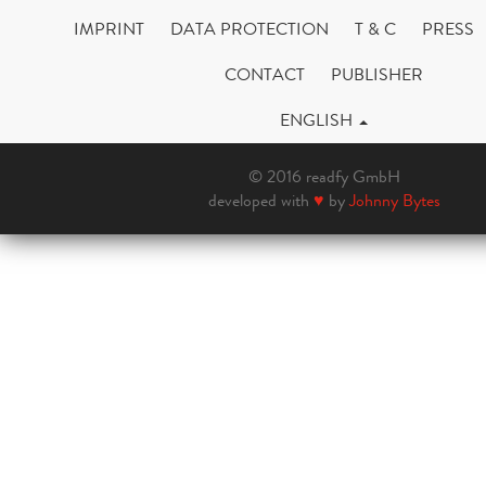
IMPRINT
DATA PROTECTION
T & C
PRESS
CONTACT
PUBLISHER
ENGLISH
© 2016 readfy GmbH
developed with
♥
by
Johnny Bytes