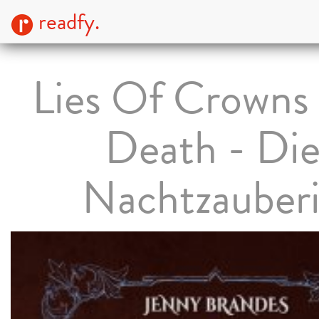
readfy.
Lies Of Crowns
Death - Di
Nachtzauber