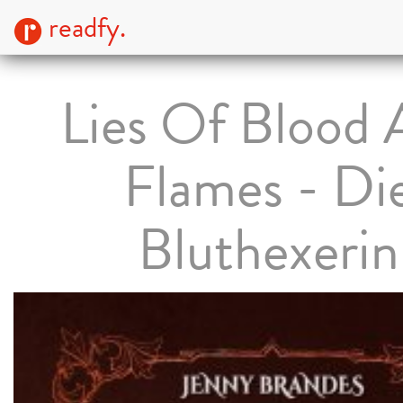
readfy.
Lies Of Blood
Flames - Di
Bluthexerin