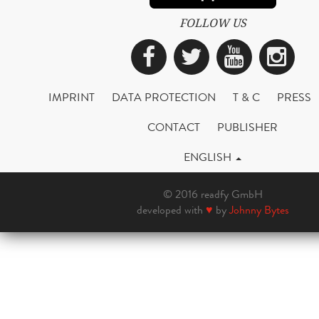
FOLLOW US
Facebook
Twitter
YouTub
Ins
IMPRINT
DATA PROTECTION
T & C
PRESS
CONTACT
PUBLISHER
ENGLISH
© 2016 readfy GmbH
developed with
♥
by
Johnny Bytes